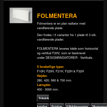
FOLMENTERA
Folmentera er en plan radiator med
vandførende plade.
Den findes i 5 varianter fra 1 plade til 3 stk.
vandførende plader.
FOLMENTERA leveres både som horisontal
og vertikal F20V, som er beskrevet
under DESIGNRADIATORER - Vertikale.
5 forskellige typer.
F10H, F20H, F21H, F22H & F32H
Højder.
280, 420, 560 & 700 mm.
Længder.
400 - 3000 mm.
Teknisk
katalog
Prisliste
Effektberegning
Montageve