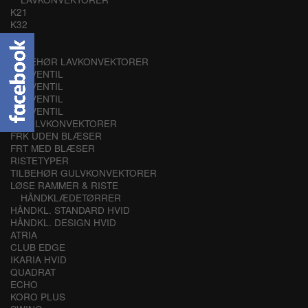
K21
K32
K43
K54
TILBEHØR LAVKONVEKTORER
K21 VENTIL
K32 VENTIL
K43 VENTIL
K54 VENTIL
GULVKONVEKTORER
FRK UDEN BLÆSER
FRT MED BLÆSER
RISTETYPER
TILBEHØR GULVKONVEKTORER
LØSE RAMMER & RISTE
HÅNDKLÆDETØRRER
HÅNDKL. STANDARD HVID
HÅNDKL. DESIGN HVID
ATRIA
CLUB EDGE
IKARIA HVID
QUADRAT
ECHO
KORO PLUS