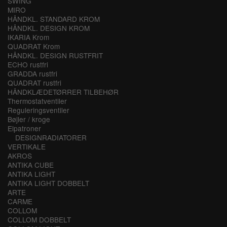
SWING
MIRO
HÅNDKL. STANDARD KROM
HÅNDKL. DESIGN KROM
IKARIA Krom
QUADRAT Krom
HÅNDKL. DESIGN RUSTFRIT
ECHO rustfri
GRADDA rustfri
QUADRAT rustfri
HÅNDKLÆDETØRRER TILBEHØR
Thermostatventiler
Reguleringsventiler
Bøjler / kroge
Elpatroner
DESIGNRADIATORER
VERTIKALE
AKROS
ANTIKA CUBE
ANTIKA LIGHT
ANTIKA LIGHT DOBBELT
ARTE
CARME
COLLOM
COLLOM DOBBELT