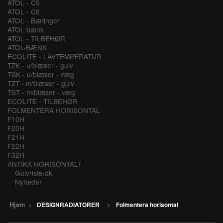
ATOL - C5
ATOL - C6
ATOL - Bæringer
ATOL bænk
ATOL - TILBEHØR
ATOL-BÆNK
ECOLITE - LAVTEMPERATUR
TZK - u/blæser - gulv
TSK - u/blæser - væg
TZT - m/blæser - gulv
TST - m/blæser - væg
ECOLITE - TILBEHØR
FOLMENTERA HORISONTAL
F10H
F20H
F21H
F22H
F32H
ANTIKA HORISONTALT
Gulvriste.dk
Nyheder
Hjem
>
DESIGNRADIATORER
>
Folmentera horisontal