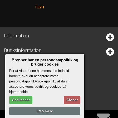
F32H
Information
Butiksinformation
Brenner har en persondatapolitik og
bruger cookies
For at vise denne hjemmesides indhold
korrekt, skal du acceptere vores
persondatapolitik/cookiepolitik. at du vil
acceptere vores politik og cookies på
hjemmeside
Godkender
Afviser
Læs mere