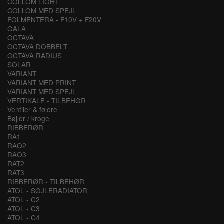
COLLOM LIGHT
COLLOM MED SPEJL
FOLMENTERA - F10V + F20V
GALA
OCTAVA
OCTAVA DOBBELT
OCTAVA RADIUS
SOLAR
VARIANT
VARIANT MED PRINT
VARIANT MED SPEJL
VERTIKALE - TILBEHØR
Ventiler & følere
Bøjler / kroge
RIBBERØR
RA1
RAO2
RAO3
RAT2
RAT3
RIBBERØR - TILBEHØR
ATOL - SØJLERADIATOR
ATOL - C2
ATOL - C3
ATOL - C4