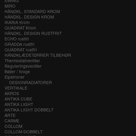
SWING
MIRO
HÅNDKL. STANDARD KROM
HÅNDKL. DESIGN KROM
IKARIA Krom
QUADRAT Krom
HÅNDKL. DESIGN RUSTFRIT
ECHO rustfri
GRADDA rustfri
QUADRAT rustfri
HÅNDKLÆDETØRRER TILBEHØR
Thermostatventiler
Reguleringsventiler
Bøjler / kroge
Elpatroner
DESIGNRADIATORER
VERTIKALE
AKROS
ANTIKA CUBE
ANTIKA LIGHT
ANTIKA LIGHT DOBBELT
ARTE
CARME
COLLOM
COLLOM DOBBELT