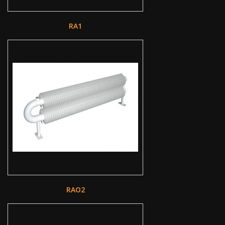
RA1
RAO2