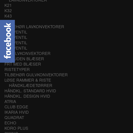
K21
K32
K43
K54
TILBEHØR LAVKONVEKTORER
K21 VENTIL
K32 VENTIL
K43 VENTIL
K54 VENTIL
GULVKONVEKTORER
FRK UDEN BLÆSER
FRT MED BLÆSER
RISTETYPER
TILBEHØR GULVKONVEKTORER
LØSE RAMMER & RISTE
HÅNDKLÆDETØRRER
HÅNDKL. STANDARD HVID
HÅNDKL. DESIGN HVID
ATRIA
CLUB EDGE
IKARIA HVID
QUADRAT
ECHO
KORO PLUS