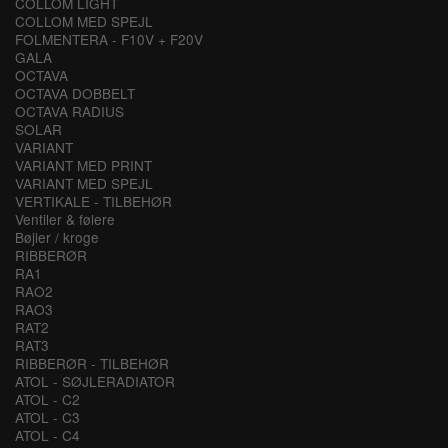
COLLOM LIGHT
COLLOM MED SPEJL
FOLMENTERA - F10V + F20V
GALA
OCTAVA
OCTAVA DOBBELT
OCTAVA RADIUS
SOLAR
VARIANT
VARIANT MED PRINT
VARIANT MED SPEJL
VERTIKALE - TILBEHØR
Ventiler & følere
Bøjler / kroge
RIBBERØR
RA1
RAO2
RAO3
RAT2
RAT3
RIBBERØR - TILBEHØR
ATOL - SØJLERADIATOR
ATOL - C2
ATOL - C3
ATOL - C4