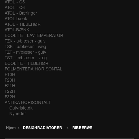
ATOL - C5
ATOL - C6
ATOL - Bæringer
ATOL bænk
ATOL - TILBEHØR
ATOL-BÆNK
ECOLITE - LAVTEMPERATUR
TZK - u/blæser - gulv
TSK - u/blæser - væg
TZT - m/blæser - gulv
TST - m/blæser - væg
ECOLITE - TILBEHØR
FOLMENTERA HORISONTAL
F10H
F20H
F21H
F22H
F32H
ANTIKA HORISONTALT
Gulvriste.dk
Nyheder
Hjem
>
DESIGNRADIATORER
>
RIBBERØR