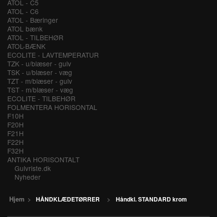
ATOL - C5
ATOL - C6
ATOL - Bæringer
ATOL bænk
ATOL - TILBEHØR
ATOL-BÆNK
ECOLITE - LAVTEMPERATUR
TZK - u/blæser - gulv
TSK - u/blæser - væg
TZT - m/blæser - gulv
TST - m/blæser - væg
ECOLITE - TILBEHØR
FOLMENTERA HORISONTAL
F10H
F20H
F21H
F22H
F32H
ANTIKA HORISONTALT
Gulvriste.dk
Nyheder
Hjem
>
HÅNDKLÆDETØRRER
>
Håndkl. STANDARD krom