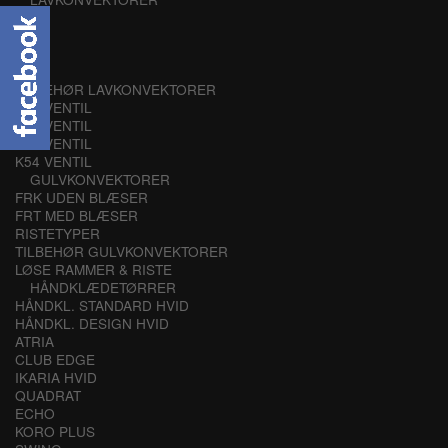
K21
K32
K43
K54
TILBEHØR LAVKONVEKTORER
K21 VENTIL
K32 VENTIL
K43 VENTIL
K54 VENTIL
GULVKONVEKTORER
FRK UDEN BLÆSER
FRT MED BLÆSER
RISTETYPER
TILBEHØR GULVKONVEKTORER
LØSE RAMMER & RISTE
HÅNDKLÆDETØRRER
HÅNDKL. STANDARD HVID
HÅNDKL. DESIGN HVID
ATRIA
CLUB EDGE
IKARIA HVID
QUADRAT
ECHO
KORO PLUS