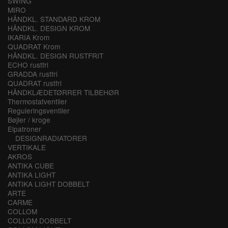
SWING
MIRO
HÅNDKL. STANDARD KROM
HÅNDKL. DESIGN KROM
IKARIA Krom
QUADRAT Krom
HÅNDKL. DESIGN RUSTFRIT
ECHO rustfri
GRADDA rustfri
QUADRAT rustfri
HÅNDKLÆDETØRRER TILBEHØR
Thermostatventiler
Reguleringsventiler
Bøjler / kroge
Elpatroner
DESIGNRADIATORER
VERTIKALE
AKROS
ANTIKA CUBE
ANTIKA LIGHT
ANTIKA LIGHT DOBBELT
ARTE
CARME
COLLOM
COLLOM DOBBELT