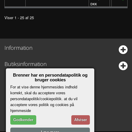
DKK
Viser 1 - 25 af 25
Information
Butiksinformation
Brenner har en persondatapolitik og
bruger cookies
For at vise denne hjemmesides indhold
korrekt, skal du acceptere vores
persondatapolitik/cookiepolitik. at du vil
acceptere vores politik og cookies på
hjemmeside
Godkender
Afviser