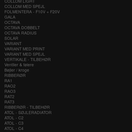
COLLOM LIGHT
COLLOM MED SPEJL
FOLMENTERA - F10V + F20V
GALA
OCTAVA
OCTAVA DOBBELT
OCTAVA RADIUS
SOLAR
VARIANT
VARIANT MED PRINT
VARIANT MED SPEJL
VERTIKALE - TILBEHØR
Ventiler & følere
Bøjler / kroge
RIBBERØR
RA1
RAO2
RAO3
RAT2
RAT3
RIBBERØR - TILBEHØR
ATOL - SØJLERADIATOR
ATOL - C2
ATOL - C3
ATOL - C4