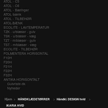
ATOL - C5
ATOL - C6
ATOL - Bæringer
ATOL bænk
ATOL - TILBEHØR
ATOL-BÆNK
ECOLITE - LAVTEMPERATUR
TZK - u/blæser - gulv
TSK - u/blæser - væg
TZT - m/blæser - gulv
TST - m/blæser - væg
ECOLITE - TILBEHØR
FOLMENTERA HORISONTAL
F10H
F20H
F21H
F22H
F32H
ANTIKA HORISONTALT
Gulvriste.dk
Nyheder
Hjem
>
HÅNDKLÆDETØRRER
>
Håndkl. DESIGN hvid
>
IKARIA HVID