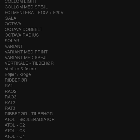
COLLOM LIGHT
COLLOM MED SPEJL
FOLMENTERA - F10V + F20V
GALA
OCTAVA
OCTAVA DOBBELT
OCTAVA RADIUS
SOLAR
VARIANT
VARIANT MED PRINT
VARIANT MED SPEJL
VERTIKALE - TILBEHØR
Ventiler & følere
Bøjler / kroge
RIBBERØR
RA1
RAO2
RAO3
RAT2
RAT3
RIBBERØR - TILBEHØR
ATOL - SØJLERADIATOR
ATOL - C2
ATOL - C3
ATOL - C4