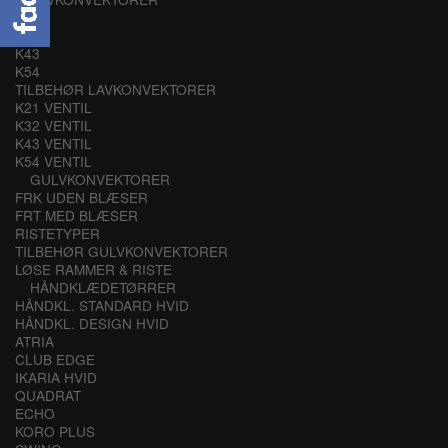
K21
K32
K43
K54
TILBEHØR LAVKONVEKTORER
K21 VENTIL
K32 VENTIL
K43 VENTIL
K54 VENTIL
GULVKONVEKTORER
FRK UDEN BLÆSER
FRT MED BLÆSER
RISTETYPER
TILBEHØR GULVKONVEKTORER
LØSE RAMMER & RISTE
HÅNDKLÆDETØRRER
HÅNDKL. STANDARD HVID
HÅNDKL. DESIGN HVID
ATRIA
CLUB EDGE
IKARIA HVID
QUADRAT
ECHO
KORO PLUS