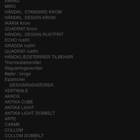
SWING
MIRO
HÅNDKL. STANDARD KROM
HÅNDKL. DESIGN KROM
IKARIA Krom
QUADRAT Krom
HÅNDKL. DESIGN RUSTFRIT
ECHO rustfri
GRADDA rustfri
QUADRAT rustfri
HÅNDKLÆDETØRRER TILBEHØR
Thermostatventiler
Reguleringsventiler
Bøjler / kroge
Elpatroner
DESIGNRADIATORER
VERTIKALE
AKROS
ANTIKA CUBE
ANTIKA LIGHT
ANTIKA LIGHT DOBBELT
ARTE
CARME
COLLOM
COLLOM DOBBELT