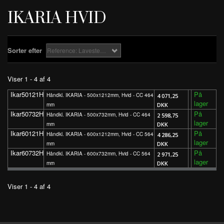
IKARIA HVID
Sorter efter
Reference: Laveste først
Viser 1 - 4 af 4
Ikar50121H
På
Håndkl. IKARIA - 500x1212mm, Hvid - CC 464
4 071,25
lager
mm
DKK
Ikar50732H
På
Håndkl. IKARIA - 500x732mm, Hvid - CC 464
2 598,75
lager
mm
DKK
Ikar60121H
På
Håndkl. IKARIA - 600x1212mm, Hvid - CC 564
4 286,25
lager
mm
DKK
Ikar60732H
På
Håndkl. IKARIA - 600x732mm, Hvid - CC 564
2 971,25
lager
mm
DKK
Viser 1 - 4 af 4