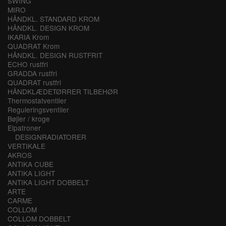
SWING
MIRO
HÅNDKL. STANDARD KROM
HÅNDKL. DESIGN KROM
IKARIA Krom
QUADRAT Krom
HÅNDKL. DESIGN RUSTFRIT
ECHO rustfri
GRADDA rustfri
QUADRAT rustfri
HÅNDKLÆDETØRRER TILBEHØR
Thermostatventiler
Reguleringsventiler
Bøjler / kroge
Elpatroner
DESIGNRADIATORER
VERTIKALE
AKROS
ANTIKA CUBE
ANTIKA LIGHT
ANTIKA LIGHT DOBBELT
ARTE
CARME
COLLOM
COLLOM DOBBELT