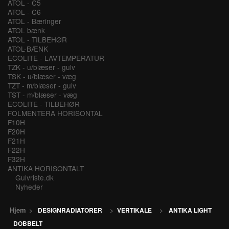
ATOL - C5
ATOL - C6
ATOL - Bæringer
ATOL bænk
ATOL - TILBEHØR
ATOL-BÆNK
ECOLITE - LAVTEMPERATUR
TZK - u/blæser - gulv
TSK - u/blæser - væg
TZT - m/blæser - gulv
TST - m/blæser - væg
ECOLITE - TILBEHØR
FOLMENTERA HORISONTAL
F10H
F20H
F21H
F22H
F32H
ANTIKA HORISONTALT
Gulvriste.dk
Nyheder
Hjem
>
DESIGNRADIATORER
>
VERTIKALE
>
ANTIKA LIGHT
DOBBELT