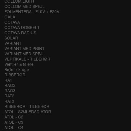
COLLOM LIGHT
COLLOM MED SPEJL
FOLMENTERA - F10V + F20V
GALA
OCTAVA
OCTAVA DOBBELT
OCTAVA RADIUS
SOLAR
VARIANT
VARIANT MED PRINT
VARIANT MED SPEJL
VERTIKALE - TILBEHØR
Ventiler & følere
Bøjler / kroge
RIBBERØR
RA1
RAO2
RAO3
RAT2
RAT3
RIBBERØR - TILBEHØR
ATOL - SØJLERADIATOR
ATOL - C2
ATOL - C3
ATOL - C4