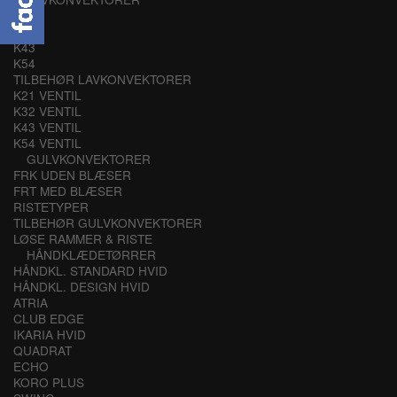
K21
K32
K43
K54
TILBEHØR LAVKONVEKTORER
K21 VENTIL
K32 VENTIL
K43 VENTIL
K54 VENTIL
GULVKONVEKTORER
FRK UDEN BLÆSER
FRT MED BLÆSER
RISTETYPER
TILBEHØR GULVKONVEKTORER
LØSE RAMMER & RISTE
HÅNDKLÆDETØRRER
HÅNDKL. STANDARD HVID
HÅNDKL. DESIGN HVID
ATRIA
CLUB EDGE
IKARIA HVID
QUADRAT
ECHO
KORO PLUS