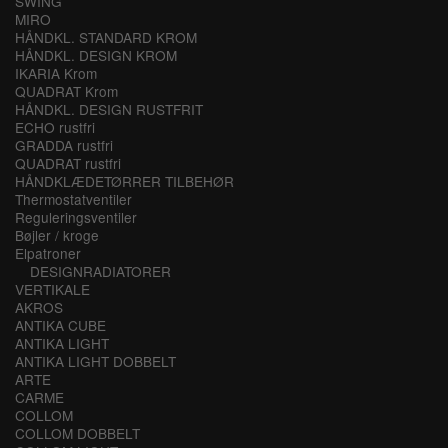
SWING
MIRO
HÅNDKL. STANDARD KROM
HÅNDKL. DESIGN KROM
IKARIA Krom
QUADRAT Krom
HÅNDKL. DESIGN RUSTFRIT
ECHO rustfri
GRADDA rustfri
QUADRAT rustfri
HÅNDKLÆDETØRRER TILBEHØR
Thermostatventiler
Reguleringsventiler
Bøjler / kroge
Elpatroner
DESIGNRADIATORER
VERTIKALE
AKROS
ANTIKA CUBE
ANTIKA LIGHT
ANTIKA LIGHT DOBBELT
ARTE
CARME
COLLOM
COLLOM DOBBELT