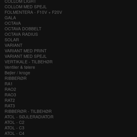
COLLOM LIGHT
COLLOM MED SPEJL
FOLMENTERA - F10V + F20V
GALA
OCTAVA
OCTAVA DOBBELT
OCTAVA RADIUS
SOLAR
VARIANT
VARIANT MED PRINT
VARIANT MED SPEJL
VERTIKALE - TILBEHØR
Ventiler & følere
Bøjler / kroge
RIBBERØR
RA1
RAO2
RAO3
RAT2
RAT3
RIBBERØR - TILBEHØR
ATOL - SØJLERADIATOR
ATOL - C2
ATOL - C3
ATOL - C4