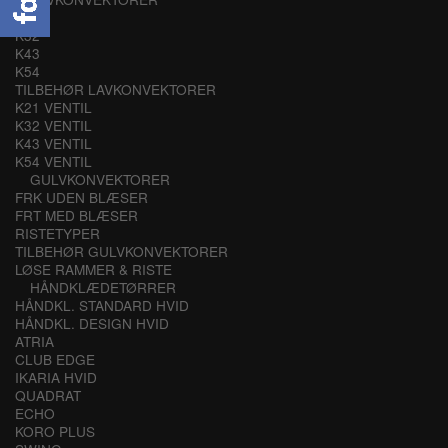
K21
K32
K43
K54
TILBEHØR LAVKONVEKTORER
K21 VENTIL
K32 VENTIL
K43 VENTIL
K54 VENTIL
GULVKONVEKTORER
FRK UDEN BLÆSER
FRT MED BLÆSER
RISTETYPER
TILBEHØR GULVKONVEKTORER
LØSE RAMMER & RISTE
HÅNDKLÆDETØRRER
HÅNDKL. STANDARD HVID
HÅNDKL. DESIGN HVID
ATRIA
CLUB EDGE
IKARIA HVID
QUADRAT
ECHO
KORO PLUS