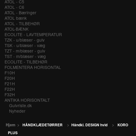
ATOL - C5
ATOL - C6
ATOL - Bæringer
ATOL bænk
ATOL - TILBEHØR
ATOL-BÆNK
ECOLITE - LAVTEMPERATUR
TZK - u/blæser - gulv
TSK - u/blæser - væg
TZT - m/blæser - gulv
TST - m/blæser - væg
ECOLITE - TILBEHØR
FOLMENTERA HORISONTAL
F10H
F20H
F21H
F22H
F32H
ANTIKA HORISONTALT
Gulvriste.dk
Nyheder
Hjem
>
HÅNDKLÆDETØRRER
>
Håndkl. DESIGN hvid
>
KORO
PLUS