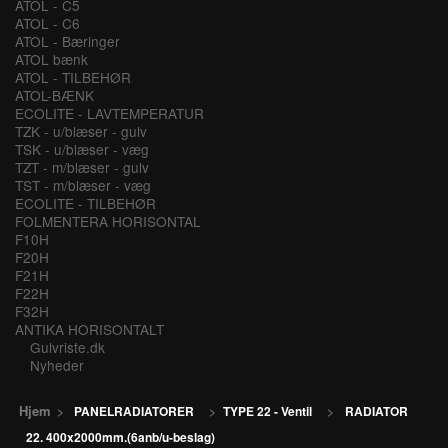
ATOL - C5
ATOL - C6
ATOL - Bæringer
ATOL bænk
ATOL - TILBEHØR
ATOL-BÆNK
ECOLITE - LAVTEMPERATUR
TZK - u/blæser - gulv
TSK - u/blæser - væg
TZT - m/blæser - gulv
TST - m/blæser - væg
ECOLITE - TILBEHØR
FOLMENTERA HORISONTAL
F10H
F20H
F21H
F22H
F32H
ANTIKA HORISONTALT
Gulvriste.dk
Nyheder
Hjem
>
PANELRADIATORER
>
TYPE 22 - Ventil
>
RADIATOR
22. 400x2000mm.(6anb/u-beslag)