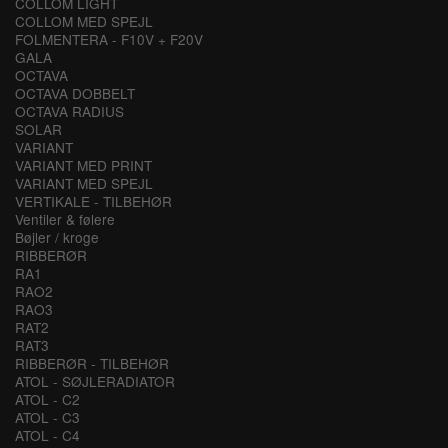
COLLOM LIGHT
COLLOM MED SPEJL
FOLMENTERA - F10V + F20V
GALA
OCTAVA
OCTAVA DOBBELT
OCTAVA RADIUS
SOLAR
VARIANT
VARIANT MED PRINT
VARIANT MED SPEJL
VERTIKALE - TILBEHØR
Ventiler & følere
Bøjler / kroge
RIBBERØR
RA1
RAO2
RAO3
RAT2
RAT3
RIBBERØR - TILBEHØR
ATOL - SØJLERADIATOR
ATOL - C2
ATOL - C3
ATOL - C4