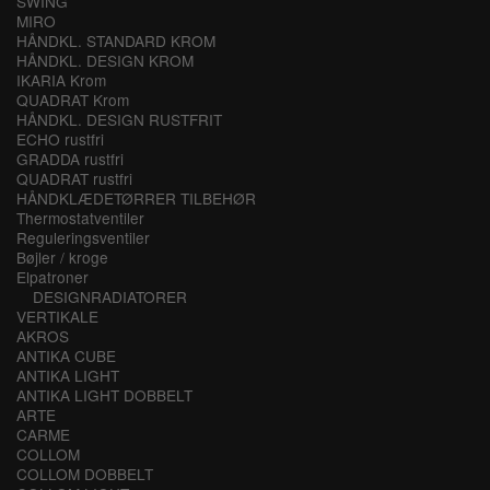
SWING
MIRO
HÅNDKL. STANDARD KROM
HÅNDKL. DESIGN KROM
IKARIA Krom
QUADRAT Krom
HÅNDKL. DESIGN RUSTFRIT
ECHO rustfri
GRADDA rustfri
QUADRAT rustfri
HÅNDKLÆDETØRRER TILBEHØR
Thermostatventiler
Reguleringsventiler
Bøjler / kroge
Elpatroner
DESIGNRADIATORER
VERTIKALE
AKROS
ANTIKA CUBE
ANTIKA LIGHT
ANTIKA LIGHT DOBBELT
ARTE
CARME
COLLOM
COLLOM DOBBELT