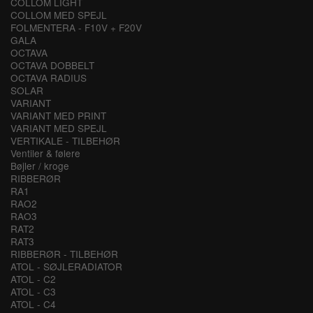
COLLOM LIGHT
COLLOM MED SPEJL
FOLMENTERA - F10V + F20V
GALA
OCTAVA
OCTAVA DOBBELT
OCTAVA RADIUS
SOLAR
VARIANT
VARIANT MED PRINT
VARIANT MED SPEJL
VERTIKALE - TILBEHØR
Ventiler & følere
Bøjler / kroge
RIBBERØR
RA1
RAO2
RAO3
RAT2
RAT3
RIBBERØR - TILBEHØR
ATOL - SØJLERADIATOR
ATOL - C2
ATOL - C3
ATOL - C4