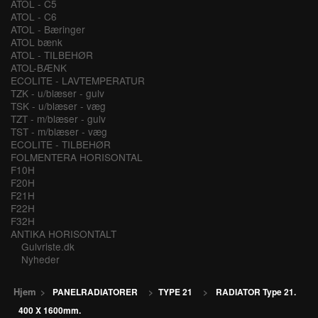
ATOL - C5
ATOL - C6
ATOL - Bæringer
ATOL bænk
ATOL - TILBEHØR
ATOL-BÆNK
ECOLITE - LAVTEMPERATUR
TZK - u/blæser - gulv
TSK - u/blæser - væg
TZT - m/blæser - gulv
TST - m/blæser - væg
ECOLITE - TILBEHØR
FOLMENTERA HORISONTAL
F10H
F20H
F21H
F22H
F32H
ANTIKA HORISONTALT
Gulvriste.dk
Nyheder
Hjem
>
PANELRADIATORER
>
TYPE 21
>
RADIATOR Type 21.
400 X 1600mm.