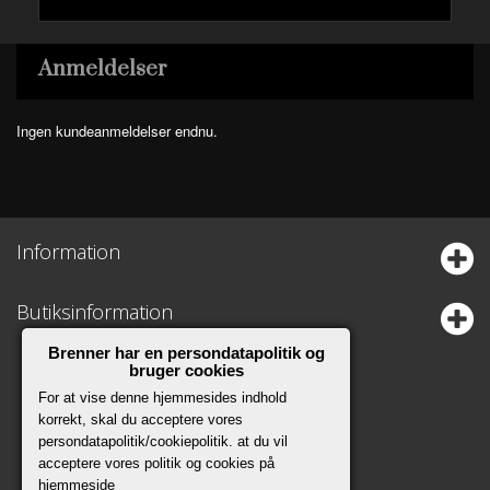
Anmeldelser
Ingen kundeanmeldelser endnu.
Information
Butiksinformation
Brenner har en persondatapolitik og
bruger cookies
For at vise denne hjemmesides indhold
korrekt, skal du acceptere vores
persondatapolitik/cookiepolitik. at du vil
acceptere vores politik og cookies på
hjemmeside