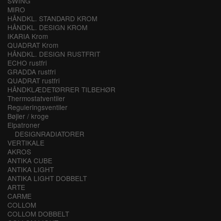
SWING
MIRO
HÅNDKL. STANDARD KROM
HÅNDKL. DESIGN KROM
IKARIA Krom
QUADRAT Krom
HÅNDKL. DESIGN RUSTFRIT
ECHO rustfri
GRADDA rustfri
QUADRAT rustfri
HÅNDKLÆDETØRRER TILBEHØR
Thermostatventiler
Reguleringsventiler
Bøjler / kroge
Elpatroner
DESIGNRADIATORER
VERTIKALE
AKROS
ANTIKA CUBE
ANTIKA LIGHT
ANTIKA LIGHT DOBBELT
ARTE
CARME
COLLOM
COLLOM DOBBELT