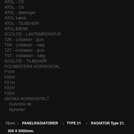
ATOL - C5
ATOL - C6
ATOL - Bæringer
ATOL bænk
ATOL - TILBEHØR
ATOL-BÆNK
ECOLITE - LAVTEMPERATUR
TZK - u/blæser - gulv
TSK - u/blæser - væg
TZT - m/blæser - gulv
TST - m/blæser - væg
ECOLITE - TILBEHØR
FOLMENTERA HORISONTAL
F10H
F20H
F21H
F22H
F32H
ANTIKA HORISONTALT
Gulvriste.dk
Nyheder
Hjem
>
PANELRADIATORER
>
TYPE 21
>
RADIATOR Type 21.
300 X 3000mm.