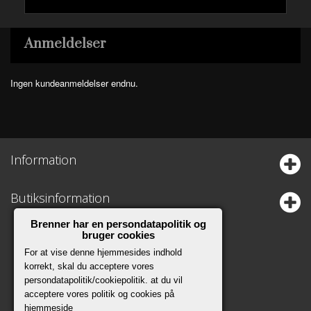
Anmeldelser
Ingen kundeanmeldelser endnu.
Information
Butiksinformation
Brenner har en persondatapolitik og
bruger cookies
For at vise denne hjemmesides indhold
korrekt, skal du acceptere vores
persondatapolitik/cookiepolitik. at du vil
acceptere vores politik og cookies på
hjemmeside