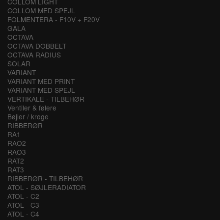
COLLOM LIGHT
COLLOM MED SPEJL
FOLMENTERA - F10V + F20V
GALA
OCTAVA
OCTAVA DOBBELT
OCTAVA RADIUS
SOLAR
VARIANT
VARIANT MED PRINT
VARIANT MED SPEJL
VERTIKALE - TILBEHØR
Ventiler & følere
Bøjler / kroge
RIBBERØR
RA1
RAO2
RAO3
RAT2
RAT3
RIBBERØR - TILBEHØR
ATOL - SØJLERADIATOR
ATOL - C2
ATOL - C3
ATOL - C4