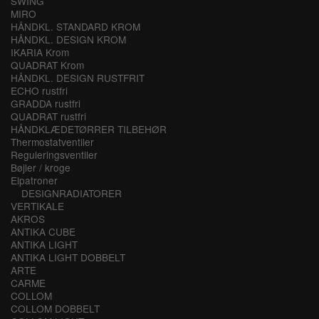
SWING
MIRO
HÅNDKL. STANDARD KROM
HÅNDKL. DESIGN KROM
IKARIA Krom
QUADRAT Krom
HÅNDKL. DESIGN RUSTFRIT
ECHO rustfri
GRADDA rustfri
QUADRAT rustfri
HÅNDKLÆDETØRRER TILBEHØR
Thermostatventiler
Reguleringsventiler
Bøjler / kroge
Elpatroner
DESIGNRADIATORER
VERTIKALE
AKROS
ANTIKA CUBE
ANTIKA LIGHT
ANTIKA LIGHT DOBBELT
ARTE
CARME
COLLOM
COLLOM DOBBELT