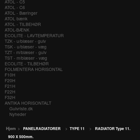
ATOL - C5
ATOL - C6
ATOL - Bæringer
ATOL bænk
ATOL - TILBEHØR
ATOL-BÆNK
ECOLITE - LAVTEMPERATUR
TZK - u/blæser - gulv
TSK - u/blæser - væg
TZT - m/blæser - gulv
TST - m/blæser - væg
ECOLITE - TILBEHØR
FOLMENTERA HORISONTAL
F10H
F20H
F21H
F22H
F32H
ANTIKA HORISONTALT
Gulvriste.dk
Nyheder
Hjem
>
PANELRADIATORER
>
TYPE 11
>
RADIATOR Type 11.
900 X 500mm.