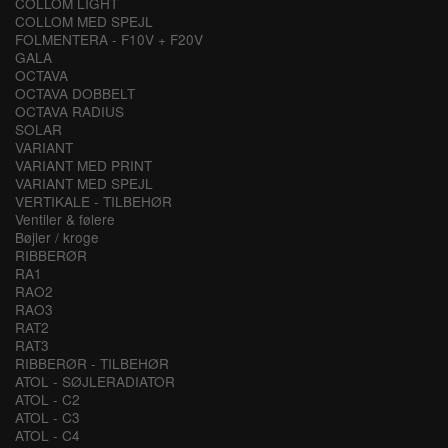
COLLOM LIGHT
COLLOM MED SPEJL
FOLMENTERA - F10V + F20V
GALA
OCTAVA
OCTAVA DOBBELT
OCTAVA RADIUS
SOLAR
VARIANT
VARIANT MED PRINT
VARIANT MED SPEJL
VERTIKALE - TILBEHØR
Ventiler & følere
Bøjler / kroge
RIBBERØR
RA1
RAO2
RAO3
RAT2
RAT3
RIBBERØR - TILBEHØR
ATOL - SØJLERADIATOR
ATOL - C2
ATOL - C3
ATOL - C4