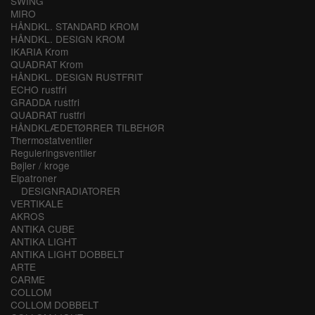
SWING
MIRO
HÅNDKL. STANDARD KROM
HÅNDKL. DESIGN KROM
IKARIA Krom
QUADRAT Krom
HÅNDKL. DESIGN RUSTFRIT
ECHO rustfri
GRADDA rustfri
QUADRAT rustfri
HÅNDKLÆDETØRRER TILBEHØR
Thermostatventiler
Reguleringsventiler
Bøjler / kroge
Elpatroner
DESIGNRADIATORER
VERTIKALE
AKROS
ANTIKA CUBE
ANTIKA LIGHT
ANTIKA LIGHT DOBBELT
ARTE
CARME
COLLOM
COLLOM DOBBELT