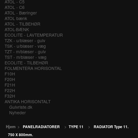
ATOL - C5
ATOL - C6
ATOL - Bæringer
ATOL bænk
ATOL - TILBEHØR
ATOL-BÆNK
ECOLITE - LAVTEMPERATUR
TZK - u/blæser - gulv
TSK - u/blæser - væg
TZT - m/blæser - gulv
TST - m/blæser - væg
ECOLITE - TILBEHØR
FOLMENTERA HORISONTAL
F10H
F20H
F21H
F22H
F32H
ANTIKA HORISONTALT
Gulvriste.dk
Nyheder
Hjem
>
PANELRADIATORER
>
TYPE 11
>
RADIATOR Type 11.
750 X 800mm.