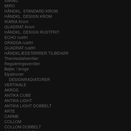
SWING
MIRO
HÅNDKL. STANDARD KROM
HÅNDKL. DESIGN KROM
IKARIA Krom
QUADRAT Krom
HÅNDKL. DESIGN RUSTFRIT
ECHO rustfri
GRADDA rustfri
QUADRAT rustfri
HÅNDKLÆDETØRRER TILBEHØR
Thermostatventiler
Reguleringsventiler
Bøjler / kroge
Elpatroner
DESIGNRADIATORER
VERTIKALE
AKROS
ANTIKA CUBE
ANTIKA LIGHT
ANTIKA LIGHT DOBBELT
ARTE
CARME
COLLOM
COLLOM DOBBELT