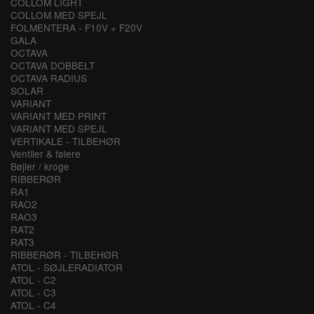
COLLOM LIGHT
COLLOM MED SPEJL
FOLMENTERA - F10V + F20V
GALA
OCTAVA
OCTAVA DOBBELT
OCTAVA RADIUS
SOLAR
VARIANT
VARIANT MED PRINT
VARIANT MED SPEJL
VERTIKALE - TILBEHØR
Ventiler & følere
Bøjler / kroge
RIBBERØR
RA1
RAO2
RAO3
RAT2
RAT3
RIBBERØR - TILBEHØR
ATOL - SØJLERADIATOR
ATOL - C2
ATOL - C3
ATOL - C4