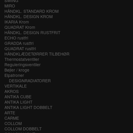
SWING
MIRO
HÅNDKL. STANDARD KROM
HÅNDKL. DESIGN KROM
IKARIA Krom
QUADRAT Krom
HÅNDKL. DESIGN RUSTFRIT
ECHO rustfri
GRADDA rustfri
QUADRAT rustfri
HÅNDKLÆDETØRRER TILBEHØR
Thermostatventiler
Reguleringsventiler
Bøjler / kroge
Elpatroner
DESIGNRADIATORER
VERTIKALE
AKROS
ANTIKA CUBE
ANTIKA LIGHT
ANTIKA LIGHT DOBBELT
ARTE
CARME
COLLOM
COLLOM DOBBELT