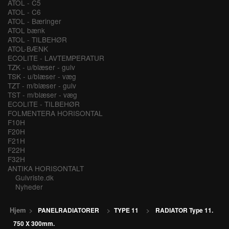
ATOL - C5
ATOL - C6
ATOL - Bæringer
ATOL bænk
ATOL - TILBEHØR
ATOL-BÆNK
ECOLITE - LAVTEMPERATUR
TZK - u/blæser - gulv
TSK - u/blæser - væg
TZT - m/blæser - gulv
TST - m/blæser - væg
ECOLITE - TILBEHØR
FOLMENTERA HORISONTAL
F10H
F20H
F21H
F22H
F32H
ANTIKA HORISONTALT
Gulvriste.dk
Nyheder
Hjem
>
PANELRADIATORER
>
TYPE 11
>
RADIATOR Type 11.
750 X 300mm.