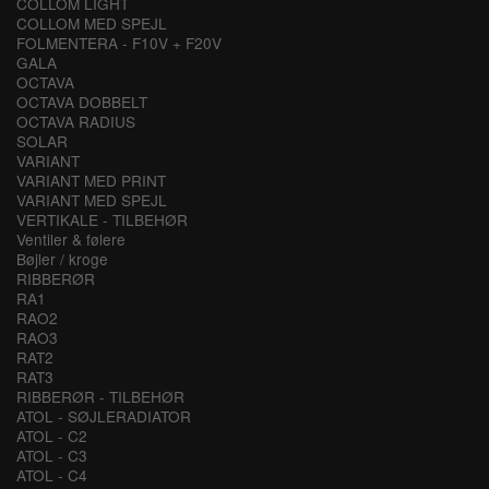
COLLOM LIGHT
COLLOM MED SPEJL
FOLMENTERA - F10V + F20V
GALA
OCTAVA
OCTAVA DOBBELT
OCTAVA RADIUS
SOLAR
VARIANT
VARIANT MED PRINT
VARIANT MED SPEJL
VERTIKALE - TILBEHØR
Ventiler & følere
Bøjler / kroge
RIBBERØR
RA1
RAO2
RAO3
RAT2
RAT3
RIBBERØR - TILBEHØR
ATOL - SØJLERADIATOR
ATOL - C2
ATOL - C3
ATOL - C4