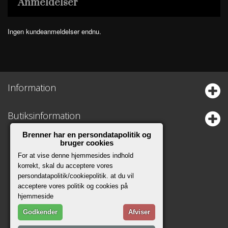
Anmeldelser
Ingen kundeanmeldelser endnu.
Information
Butiksinformation
Brenner har en persondatapolitik og
bruger cookies
For at vise denne hjemmesides indhold
korrekt, skal du acceptere vores
persondatapolitik/cookiepolitik. at du vil
acceptere vores politik og cookies på
hjemmeside
Godkender
Afviser