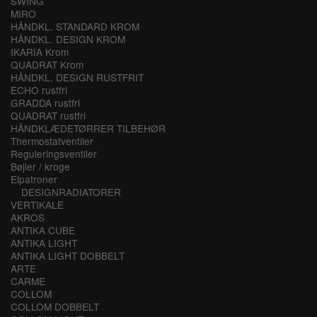
SWING
MIRO
HÅNDKL. STANDARD KROM
HÅNDKL. DESIGN KROM
IKARIA Krom
QUADRAT Krom
HÅNDKL. DESIGN RUSTFRIT
ECHO rustfri
GRADDA rustfri
QUADRAT rustfri
HÅNDKLÆDETØRRER TILBEHØR
Thermostatventiler
Reguleringsventiler
Bøjler / kroge
Elpatroner
DESIGNRADIATORER
VERTIKALE
AKROS
ANTIKA CUBE
ANTIKA LIGHT
ANTIKA LIGHT DOBBELT
ARTE
CARME
COLLOM
COLLOM DOBBELT