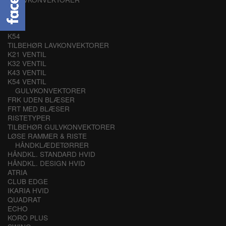
K21
K32
K43
K54
TILBEHØR LAVKONVEKTORER
K21 VENTIL
K32 VENTIL
K43 VENTIL
K54 VENTIL
GULVKONVEKTORER
FRK UDEN BLÆSER
FRT MED BLÆSER
RISTETYPER
TILBEHØR GULVKONVEKTORER
LØSE RAMMER & RISTE
HÅNDKLÆDETØRRER
HÅNDKL. STANDARD HVID
HÅNDKL. DESIGN HVID
ATRIA
CLUB EDGE
IKARIA HVID
QUADRAT
ECHO
KORO PLUS