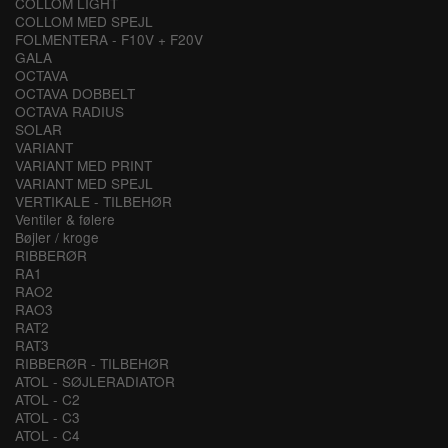
COLLOM LIGHT
COLLOM MED SPEJL
FOLMENTERA - F10V + F20V
GALA
OCTAVA
OCTAVA DOBBELT
OCTAVA RADIUS
SOLAR
VARIANT
VARIANT MED PRINT
VARIANT MED SPEJL
VERTIKALE - TILBEHØR
Ventiler & følere
Bøjler / kroge
RIBBERØR
RA1
RAO2
RAO3
RAT2
RAT3
RIBBERØR - TILBEHØR
ATOL - SØJLERADIATOR
ATOL - C2
ATOL - C3
ATOL - C4