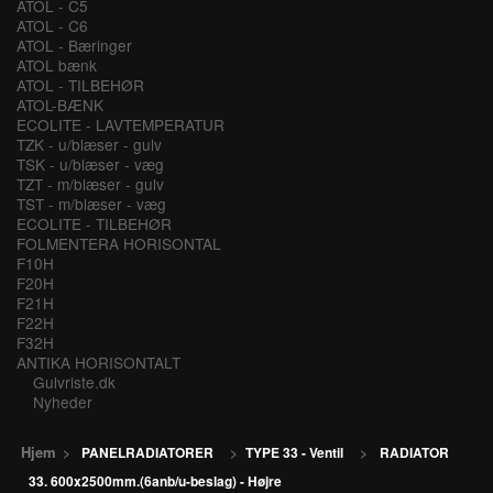
ATOL - C5
ATOL - C6
ATOL - Bæringer
ATOL bænk
ATOL - TILBEHØR
ATOL-BÆNK
ECOLITE - LAVTEMPERATUR
TZK - u/blæser - gulv
TSK - u/blæser - væg
TZT - m/blæser - gulv
TST - m/blæser - væg
ECOLITE - TILBEHØR
FOLMENTERA HORISONTAL
F10H
F20H
F21H
F22H
F32H
ANTIKA HORISONTALT
Gulvriste.dk
Nyheder
Hjem
>
PANELRADIATORER
>
TYPE 33 - Ventil
>
RADIATOR
33. 600x2500mm.(6anb/u-beslag) - Højre