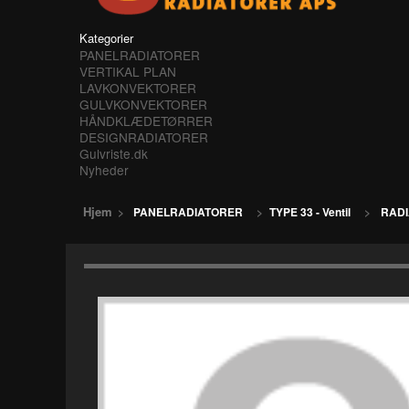
Kategorier
PANELRADIATORER
VERTIKAL PLAN
LAVKONVEKTORER
GULVKONVEKTORER
HÅNDKLÆDETØRRER
DESIGNRADIATORER
Gulvriste.dk
Nyheder
Hjem
>
PANELRADIATORER
>
TYPE 33 - Ventil
>
RADI