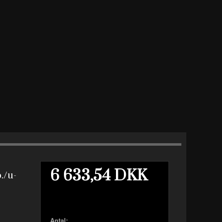
6 633,54 DKK
./u-
Antal: