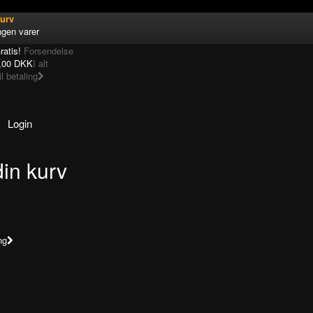
urv
ngen varer
ratis!
Forsendelse
,00 DKK
I alt
il betaling
Login
din kurv
!
ng