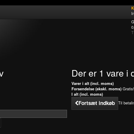
K
I
G
0
T
v
Der er 1 vare i 
Varer i alt (incl. moms)
Forsendelse (ekskl. moms)
Gratis
I alt (incl. moms)
Fortsæt indkøb
Til betali