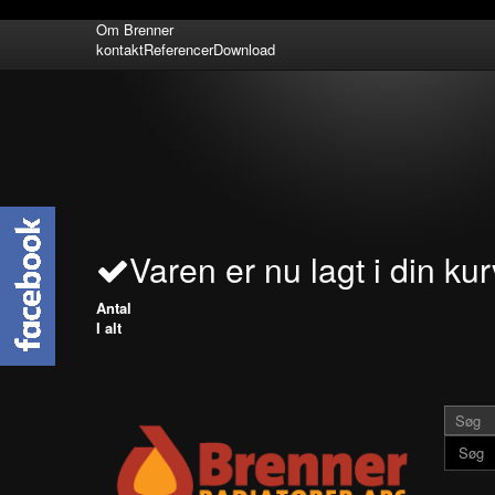
Om Brenner
kontakt
Referencer
Download
Varen er nu lagt i din kur
Antal
I alt
Søg