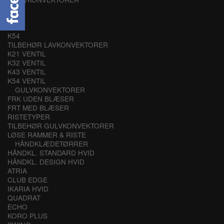
K21
K32
K43
K54
TILBEHØR LAVKONVEKTORER
K21 VENTIL
K32 VENTIL
K43 VENTIL
K54 VENTIL
GULVKONVEKTORER
FRK UDEN BLÆSER
FRT MED BLÆSER
RISTETYPER
TILBEHØR GULVKONVEKTORER
LØSE RAMMER & RISTE
HÅNDKLÆDETØRRER
HÅNDKL. STANDARD HVID
HÅNDKL. DESIGN HVID
ATRIA
CLUB EDGE
IKARIA HVID
QUADRAT
ECHO
KORO PLUS