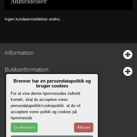
Anmeldelser
Ingen kundeanmeldelser endnu.
Information
Butiksinformation
Brenner har en persondatapolitik og
bruger cookies
For at vise denne hjemmesides indhold
korrekt, skal du acceptere vores
persondatapolitik/cookiepolitik. at du vil
acceptere vores politik og cookies på
hjemmeside
Godkender
Afviser