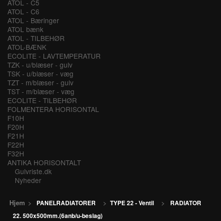
ATOL - C5
ATOL - C6
ATOL - Bæringer
ATOL bænk
ATOL - TILBEHØR
ATOL-BÆNK
ECOLITE - LAVTEMPERATUR
TZK - u/blæser - gulv
TSK - u/blæser - væg
TZT - m/blæser - gulv
TST - m/blæser - væg
ECOLITE - TILBEHØR
FOLMENTERA HORISONTAL
F10H
F20H
F21H
F22H
F32H
ANTIKA HORISONTALT
Gulvriste.dk
Nyheder
Hjem
>
PANELRADIATORER
>
TYPE 22 - Ventil
>
RADIATOR
22. 500x500mm.(6anb/u-beslag)