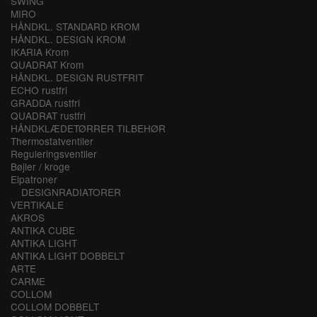
SWING
MIRO
HÅNDKL. STANDARD KROM
HÅNDKL. DESIGN KROM
IKARIA Krom
QUADRAT Krom
HÅNDKL. DESIGN RUSTFRIT
ECHO rustfri
GRADDA rustfri
QUADRAT rustfri
HÅNDKLÆDETØRRER TILBEHØR
Thermostatventiler
Reguleringsventiler
Bøjler / kroge
Elpatroner
DESIGNRADIATORER
VERTIKALE
AKROS
ANTIKA CUBE
ANTIKA LIGHT
ANTIKA LIGHT DOBBELT
ARTE
CARME
COLLOM
COLLOM DOBBELT