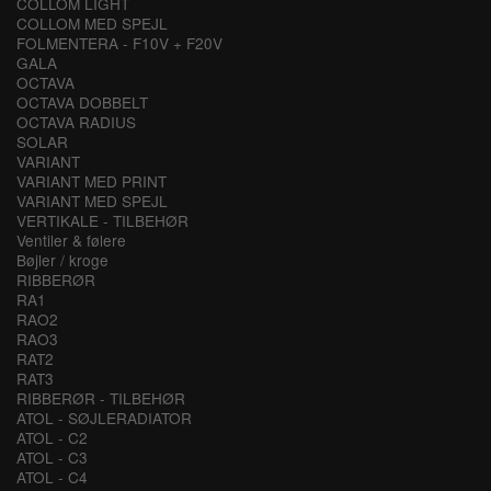
COLLOM LIGHT
COLLOM MED SPEJL
FOLMENTERA - F10V + F20V
GALA
OCTAVA
OCTAVA DOBBELT
OCTAVA RADIUS
SOLAR
VARIANT
VARIANT MED PRINT
VARIANT MED SPEJL
VERTIKALE - TILBEHØR
Ventiler & følere
Bøjler / kroge
RIBBERØR
RA1
RAO2
RAO3
RAT2
RAT3
RIBBERØR - TILBEHØR
ATOL - SØJLERADIATOR
ATOL - C2
ATOL - C3
ATOL - C4