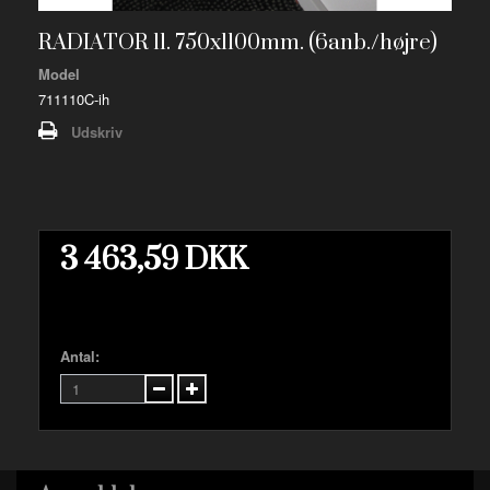
RADIATOR 11. 750x1100mm. (6anb./højre)
Model
711110C-ih
Udskriv
3 463,59 DKK
Antal: