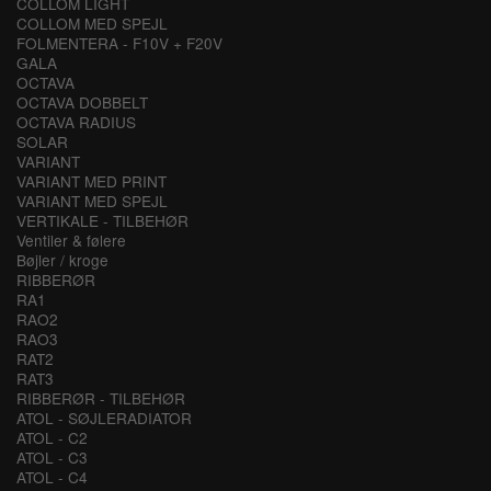
COLLOM LIGHT
COLLOM MED SPEJL
FOLMENTERA - F10V + F20V
GALA
OCTAVA
OCTAVA DOBBELT
OCTAVA RADIUS
SOLAR
VARIANT
VARIANT MED PRINT
VARIANT MED SPEJL
VERTIKALE - TILBEHØR
Ventiler & følere
Bøjler / kroge
RIBBERØR
RA1
RAO2
RAO3
RAT2
RAT3
RIBBERØR - TILBEHØR
ATOL - SØJLERADIATOR
ATOL - C2
ATOL - C3
ATOL - C4