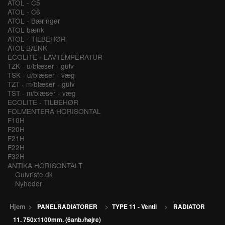
ATOL - C5
ATOL - C6
ATOL - Bæringer
ATOL bænk
ATOL - TILBEHØR
ATOL-BÆNK
ECOLITE - LAVTEMPERATUR
TZK - u/blæser - gulv
TSK - u/blæser - væg
TZT - m/blæser - gulv
TST - m/blæser - væg
ECOLITE - TILBEHØR
FOLMENTERA HORISONTAL
F10H
F20H
F21H
F22H
F32H
ANTIKA HORISONTALT
Gulvriste.dk
Nyheder
Hjem
>
PANELRADIATORER
>
TYPE 11 - Ventil
>
RADIATOR
11. 750x1100mm. (6anb./højre)