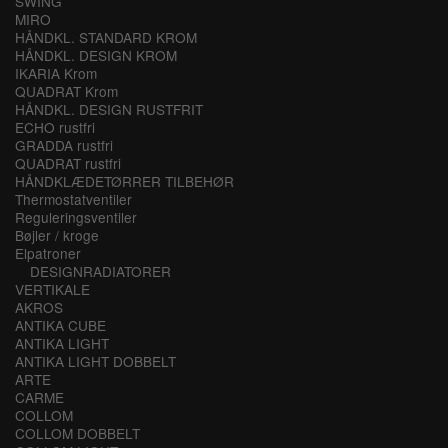
SWING
MIRO
HÅNDKL. STANDARD KROM
HÅNDKL. DESIGN KROM
IKARIA Krom
QUADRAT Krom
HÅNDKL. DESIGN RUSTFRIT
ECHO rustfri
GRADDA rustfri
QUADRAT rustfri
HÅNDKLÆDETØRRER TILBEHØR
Thermostatventiler
Reguleringsventiler
Bøjler / kroge
Elpatroner
DESIGNRADIATORER
VERTIKALE
AKROS
ANTIKA CUBE
ANTIKA LIGHT
ANTIKA LIGHT DOBBELT
ARTE
CARME
COLLOM
COLLOM DOBBELT