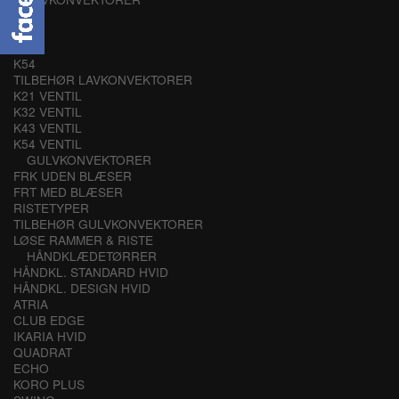
K21
K32
K43
K54
TILBEHØR LAVKONVEKTORER
K21 VENTIL
K32 VENTIL
K43 VENTIL
K54 VENTIL
GULVKONVEKTORER
FRK UDEN BLÆSER
FRT MED BLÆSER
RISTETYPER
TILBEHØR GULVKONVEKTORER
LØSE RAMMER & RISTE
HÅNDKLÆDETØRRER
HÅNDKL. STANDARD HVID
HÅNDKL. DESIGN HVID
ATRIA
CLUB EDGE
IKARIA HVID
QUADRAT
ECHO
KORO PLUS