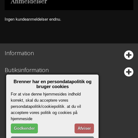
Anmeldelser
Ingen kundeanmeldelser endnu.
Information
Butiksinformation
Brenner har en persondatapolitik og
bruger cookies
For at vise denne hjemmesides indhold
korrekt, skal du acceptere vores
persondatapolitik/cookiepolitik. at du vil
acceptere vores politik og cookies på
hjemmeside
Godkender
Afviser