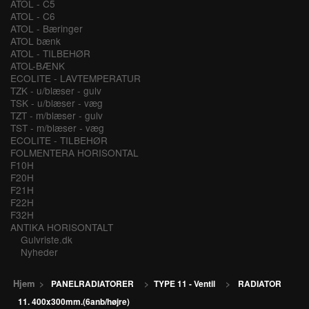
ATOL - C5
ATOL - C6
ATOL - Bæringer
ATOL bænk
ATOL - TILBEHØR
ATOL-BÆNK
ECOLITE - LAVTEMPERATUR
TZK - u/blæser - gulv
TSK - u/blæser - væg
TZT - m/blæser - gulv
TST - m/blæser - væg
ECOLITE - TILBEHØR
FOLMENTERA HORISONTAL
F10H
F20H
F21H
F22H
F32H
ANTIKA HORISONTALT
Gulvriste.dk
Nyheder
Hjem
>
PANELRADIATORER
>
TYPE 11 - Ventil
>
RADIATOR
11. 400x300mm.(6anb/højre)