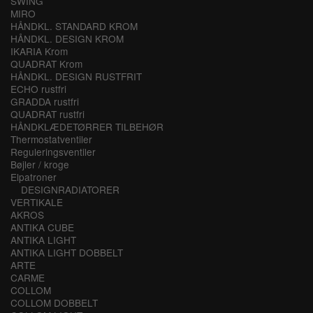
SWING
MIRO
HÅNDKL. STANDARD KROM
HÅNDKL. DESIGN KROM
IKARIA Krom
QUADRAT Krom
HÅNDKL. DESIGN RUSTFRIT
ECHO rustfri
GRADDA rustfri
QUADRAT rustfri
HÅNDKLÆDETØRRER TILBEHØR
Thermostatventiler
Reguleringsventiler
Bøjler / kroge
Elpatroner
DESIGNRADIATORER
VERTIKALE
AKROS
ANTIKA CUBE
ANTIKA LIGHT
ANTIKA LIGHT DOBBELT
ARTE
CARME
COLLOM
COLLOM DOBBELT