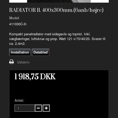
RADIATOR 11. 400x300mm.(6anb/højre)
Model
411030C-ih
Kompakt panelradiator med sidegavle og toprist. Inkl.
vægbæringer, luftskrue og prop. Watt 121 v/70/40/20. Svarer til
ca. 2,4m2.
Installation
Datablad
Udskriv
1 918,75 DKK
Antal: