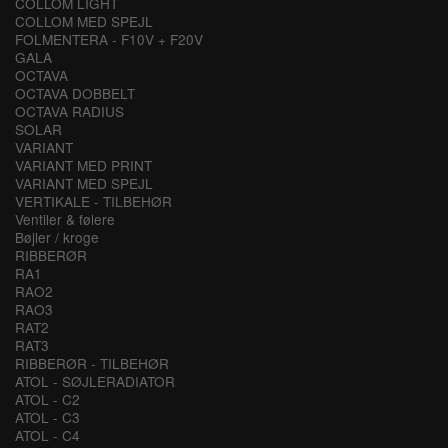
COLLOM LIGHT
COLLOM MED SPEJL
FOLMENTERA - F10V + F20V
GALA
OCTAVA
OCTAVA DOBBELT
OCTAVA RADIUS
SOLAR
VARIANT
VARIANT MED PRINT
VARIANT MED SPEJL
VERTIKALE - TILBEHØR
Ventiler & følere
Bøjler / kroge
RIBBERØR
RA1
RAO2
RAO3
RAT2
RAT3
RIBBERØR - TILBEHØR
ATOL - SØJLERADIATOR
ATOL - C2
ATOL - C3
ATOL - C4