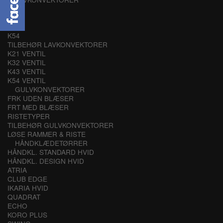
K21
K32
K43
K54
TILBEHØR LAVKONVEKTORER
K21 VENTIL
K32 VENTIL
K43 VENTIL
K54 VENTIL
GULVKONVEKTORER
FRK UDEN BLÆSER
FRT MED BLÆSER
RISTETYPER
TILBEHØR GULVKONVEKTORER
LØSE RAMMER & RISTE
HÅNDKLÆDETØRRER
HÅNDKL. STANDARD HVID
HÅNDKL. DESIGN HVID
ATRIA
CLUB EDGE
IKARIA HVID
QUADRAT
ECHO
KORO PLUS