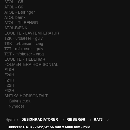
ATOL - C5
ATOL - C6
ATOL - Bæringer
ATOL bænk
ATOL - TILBEHØR
ATOL-BÆNK
ECOLITE - LAVTEMPERATUR
TZK - u/blæser - gulv
TSK - u/blæser - væg
TZT - m/blæser - gulv
TST - m/blæser - væg
ECOLITE - TILBEHØR
FOLMENTERA HORISONTAL
F10H
F20H
F21H
F22H
F32H
ANTIKA HORISONTALT
Gulvriste.dk
Nyheder
Hjem
>
DESIGNRADIATORER
>
RIBBERØR
>
RAT3
>
Ribberør RAT3 - 76x2,5x156 mm x 6000 mm - hvid