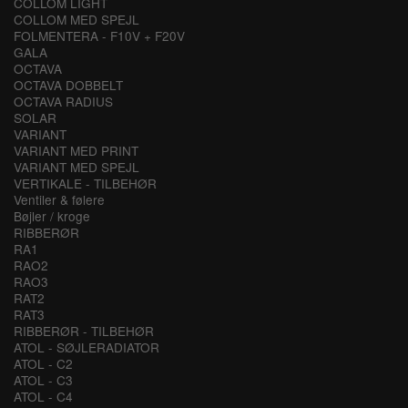
COLLOM LIGHT
COLLOM MED SPEJL
FOLMENTERA - F10V + F20V
GALA
OCTAVA
OCTAVA DOBBELT
OCTAVA RADIUS
SOLAR
VARIANT
VARIANT MED PRINT
VARIANT MED SPEJL
VERTIKALE - TILBEHØR
Ventiler & følere
Bøjler / kroge
RIBBERØR
RA1
RAO2
RAO3
RAT2
RAT3
RIBBERØR - TILBEHØR
ATOL - SØJLERADIATOR
ATOL - C2
ATOL - C3
ATOL - C4