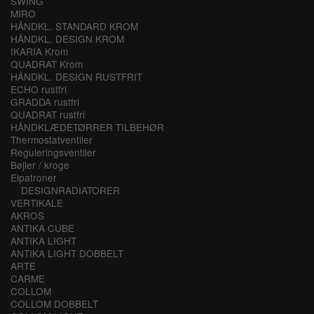
SWING
MIRO
HÅNDKL. STANDARD KROM
HÅNDKL. DESIGN KROM
IKARIA Krom
QUADRAT Krom
HÅNDKL. DESIGN RUSTFRIT
ECHO rustfri
GRADDA rustfri
QUADRAT rustfri
HÅNDKLÆDETØRRER TILBEHØR
Thermostatventiler
Reguleringsventiler
Bøjler / kroge
Elpatroner
DESIGNRADIATORER
VERTIKALE
AKROS
ANTIKA CUBE
ANTIKA LIGHT
ANTIKA LIGHT DOBBELT
ARTE
CARME
COLLOM
COLLOM DOBBELT