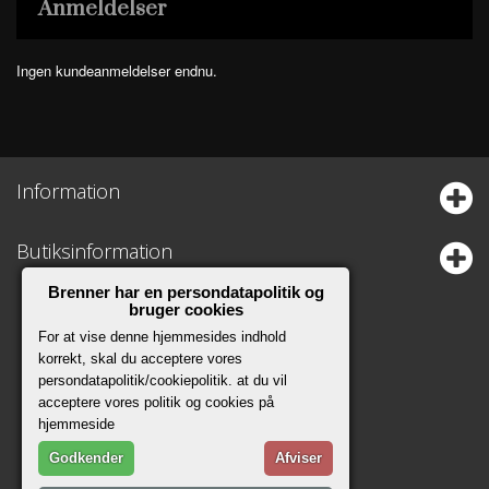
Anmeldelser
Ingen kundeanmeldelser endnu.
Information
Butiksinformation
Brenner har en persondatapolitik og
bruger cookies
For at vise denne hjemmesides indhold
korrekt, skal du acceptere vores
persondatapolitik/cookiepolitik. at du vil
acceptere vores politik og cookies på
hjemmeside
Godkender
Afviser