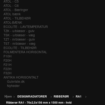
ATOL - C5
ATOL - C6
ATOL - Bæringer
ATOL bænk
ATOL - TILBEHØR
ATOL-BÆNK
ECOLITE - LAVTEMPERATUR
TZK - u/blæser - gulv
TSK - u/blæser - væg
TZT - m/blæser - gulv
TST - m/blæser - væg
ECOLITE - TILBEHØR
FOLMENTERA HORISONTAL
F10H
F20H
F21H
F22H
F32H
ANTIKA HORISONTALT
Gulvriste.dk
Nyheder
Hjem
>
DESIGNRADIATORER
>
RIBBERØR
>
RA1
>
Ribberør RA1 - 76x2,5x156 mm x 1500 mm - hvid