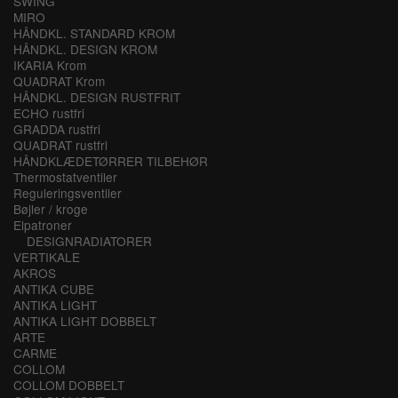
SWING
MIRO
HÅNDKL. STANDARD KROM
HÅNDKL. DESIGN KROM
IKARIA Krom
QUADRAT Krom
HÅNDKL. DESIGN RUSTFRIT
ECHO rustfri
GRADDA rustfri
QUADRAT rustfri
HÅNDKLÆDETØRRER TILBEHØR
Thermostatventiler
Reguleringsventiler
Bøjler / kroge
Elpatroner
DESIGNRADIATORER
VERTIKALE
AKROS
ANTIKA CUBE
ANTIKA LIGHT
ANTIKA LIGHT DOBBELT
ARTE
CARME
COLLOM
COLLOM DOBBELT