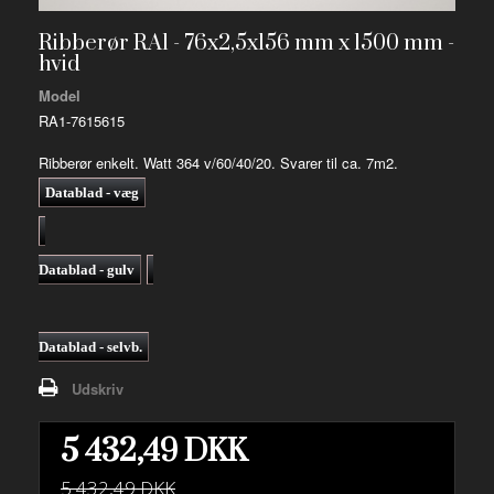
Ribberør RA1 - 76x2,5x156 mm x 1500 mm -
hvid
Model
RA1-7615615
Ribberør enkelt. Watt 364 v/60/40/20. Svarer til ca. 7m2.
Datablad - væg
Datablad - gulv
Datablad - selvb.
Udskriv
5 432,49 DKK
5 432,49 DKK