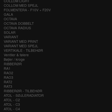
COLLOM LIGHT
COLLOM MED SPEJL
FOLMENTERA - F10V + F20V
GALA
OCTAVA
OCTAVA DOBBELT
OCTAVA RADIUS
SOLAR
VARIANT
VARIANT MED PRINT
VARIANT MED SPEJL
VERTIKALE - TILBEHØR
Ventiler & følere
Bøjler / kroge
RIBBERØR
RA1
RAO2
RAO3
RAT2
RAT3
RIBBERØR - TILBEHØR
ATOL - SØJLERADIATOR
ATOL - C2
ATOL - C3
ATOL - C4