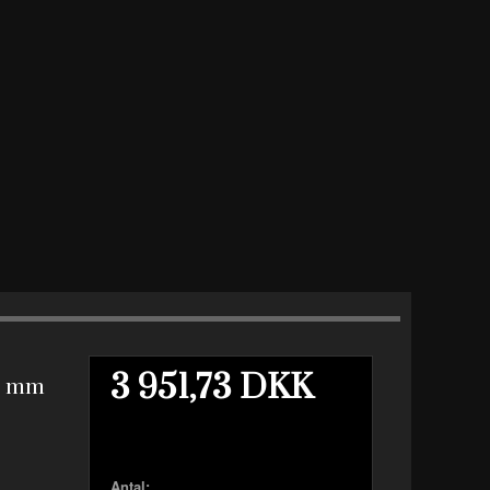
3 951,73 DKK
00 mm
Antal: