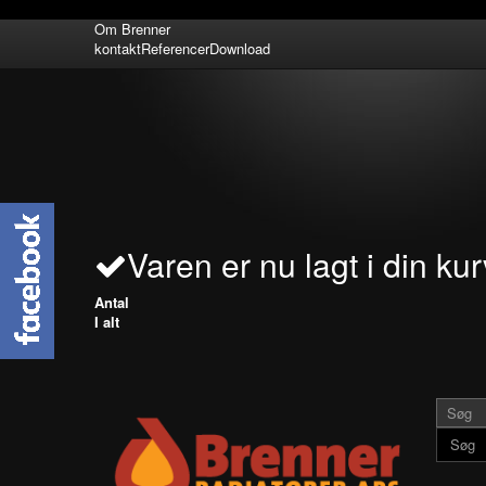
Om Brenner
kontakt
Referencer
Download
Varen er nu lagt i din kur
Antal
I alt
Søg