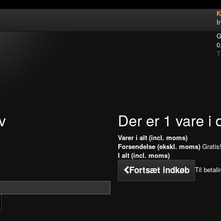
K
I
G
0
T
v
Der er 1 vare i 
Varer i alt (incl. moms)
Forsendelse (ekskl. moms)
Gratis
I alt (incl. moms)
Fortsæt indkøb
Til betali