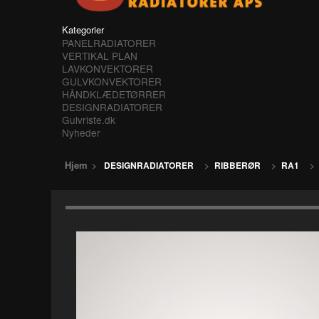
Kategorier
PANELRADIATORER
VERTIKAL PLAN
LAVKONVEKTORER
GULVKONVEKTORER
HÅNDKLÆDETØRRER
DESIGNRADIATORER
Gulvriste.dk
Nyheder
Hjem
>
DESIGNRADIATORER
>
RIBBERØR
>
RA1
>