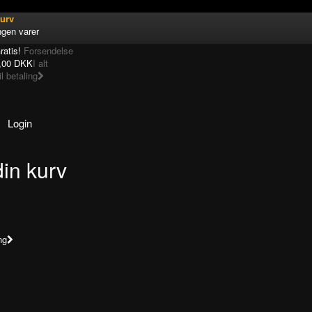
urv
ngen varer
ratis!
Forsendelse
,00 DKK
I alt
il betaling
Login
din kurv
!
ng