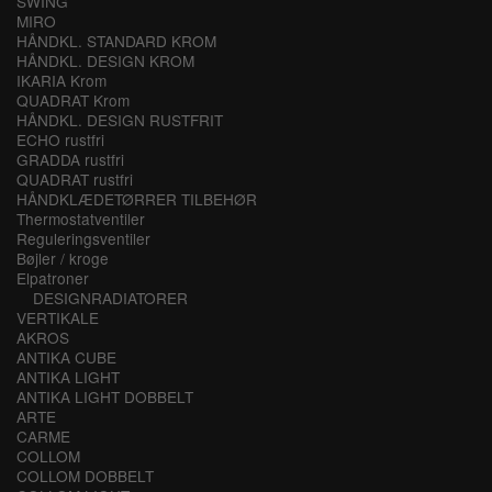
SWING
MIRO
HÅNDKL. STANDARD KROM
HÅNDKL. DESIGN KROM
IKARIA Krom
QUADRAT Krom
HÅNDKL. DESIGN RUSTFRIT
ECHO rustfri
GRADDA rustfri
QUADRAT rustfri
HÅNDKLÆDETØRRER TILBEHØR
Thermostatventiler
Reguleringsventiler
Bøjler / kroge
Elpatroner
DESIGNRADIATORER
VERTIKALE
AKROS
ANTIKA CUBE
ANTIKA LIGHT
ANTIKA LIGHT DOBBELT
ARTE
CARME
COLLOM
COLLOM DOBBELT