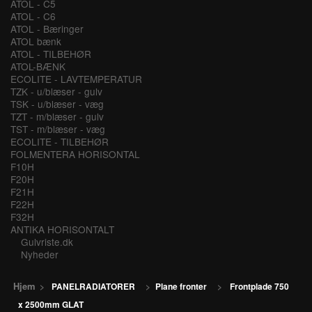
ATOL - C5
ATOL - C6
ATOL - Bæringer
ATOL bænk
ATOL - TILBEHØR
ATOL-BÆNK
ECOLITE - LAVTEMPERATUR
TZK - u/blæser - gulv
TSK - u/blæser - væg
TZT - m/blæser - gulv
TST - m/blæser - væg
ECOLITE - TILBEHØR
FOLMENTERA HORISONTAL
F10H
F20H
F21H
F22H
F32H
ANTIKA HORISONTALT
Gulvriste.dk
Nyheder
Hjem
>
PANELRADIATORER
>
Plane fronter
>
Frontplade 750
x 2500mm GLAT