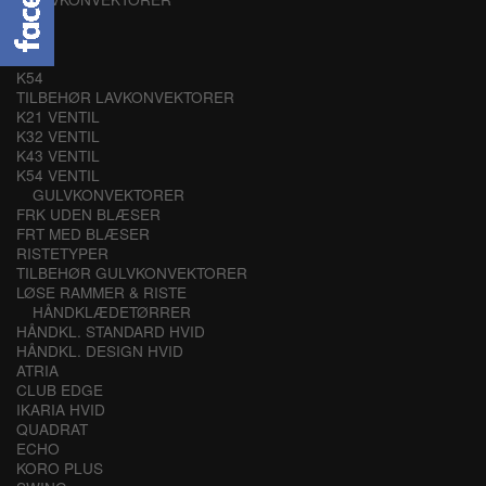
K21
K32
K43
K54
TILBEHØR LAVKONVEKTORER
K21 VENTIL
K32 VENTIL
K43 VENTIL
K54 VENTIL
GULVKONVEKTORER
FRK UDEN BLÆSER
FRT MED BLÆSER
RISTETYPER
TILBEHØR GULVKONVEKTORER
LØSE RAMMER & RISTE
HÅNDKLÆDETØRRER
HÅNDKL. STANDARD HVID
HÅNDKL. DESIGN HVID
ATRIA
CLUB EDGE
IKARIA HVID
QUADRAT
ECHO
KORO PLUS