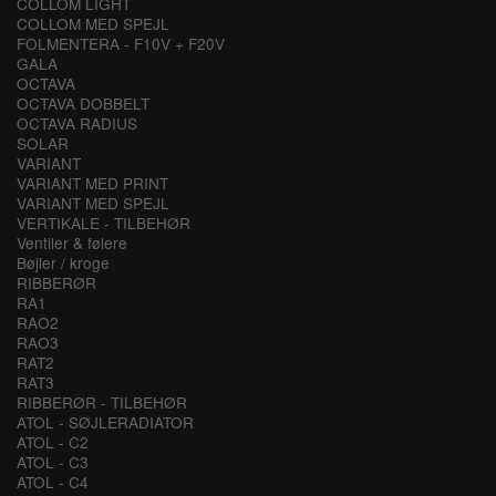
COLLOM LIGHT
COLLOM MED SPEJL
FOLMENTERA - F10V + F20V
GALA
OCTAVA
OCTAVA DOBBELT
OCTAVA RADIUS
SOLAR
VARIANT
VARIANT MED PRINT
VARIANT MED SPEJL
VERTIKALE - TILBEHØR
Ventiler & følere
Bøjler / kroge
RIBBERØR
RA1
RAO2
RAO3
RAT2
RAT3
RIBBERØR - TILBEHØR
ATOL - SØJLERADIATOR
ATOL - C2
ATOL - C3
ATOL - C4