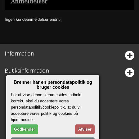
Anmeldelser
Ingen kundeanmeldelser endnu.
Information
Butiksinformation
Brenner har en persondatapolitik og
bruger cookies
For at vise denne hjemmesides indhold
korrekt, skal du acceptere vores
persondatapolitik/cookiepolitik. at du vil
acceptere vores politik og cookies på
hjemmeside
Godkender
Afviser