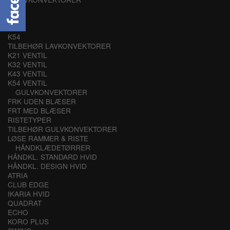
K21
K32
K43
K54
TILBEHØR LAVKONVEKTORER
K21 VENTIL
K32 VENTIL
K43 VENTIL
K54 VENTIL
GULVKONVEKTORER
FRK UDEN BLÆSER
FRT MED BLÆSER
RISTETYPER
TILBEHØR GULVKONVEKTORER
LØSE RAMMER & RISTE
HÅNDKLÆDETØRRER
HÅNDKL. STANDARD HVID
HÅNDKL. DESIGN HVID
ATRIA
CLUB EDGE
IKARIA HVID
QUADRAT
ECHO
KORO PLUS