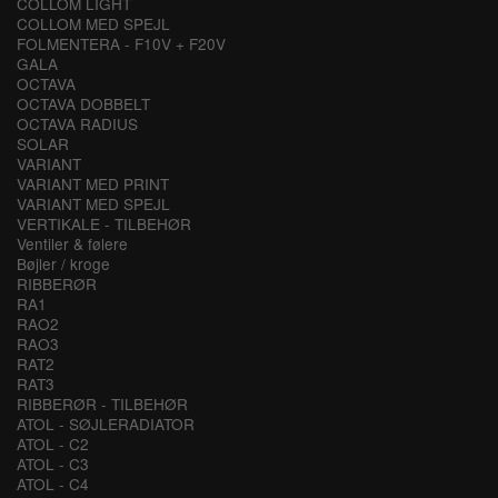
COLLOM LIGHT
COLLOM MED SPEJL
FOLMENTERA - F10V + F20V
GALA
OCTAVA
OCTAVA DOBBELT
OCTAVA RADIUS
SOLAR
VARIANT
VARIANT MED PRINT
VARIANT MED SPEJL
VERTIKALE - TILBEHØR
Ventiler & følere
Bøjler / kroge
RIBBERØR
RA1
RAO2
RAO3
RAT2
RAT3
RIBBERØR - TILBEHØR
ATOL - SØJLERADIATOR
ATOL - C2
ATOL - C3
ATOL - C4