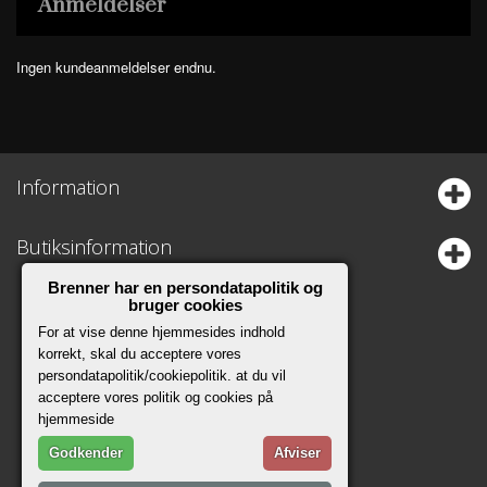
Anmeldelser
Ingen kundeanmeldelser endnu.
Information
Butiksinformation
Brenner har en persondatapolitik og
bruger cookies
For at vise denne hjemmesides indhold
korrekt, skal du acceptere vores
persondatapolitik/cookiepolitik. at du vil
acceptere vores politik og cookies på
hjemmeside
Godkender
Afviser