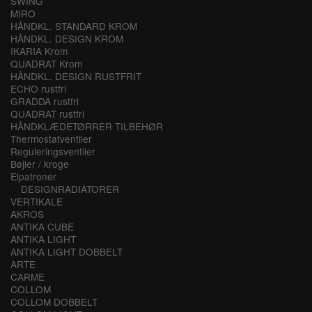
SWING
MIRO
HÅNDKL. STANDARD KROM
HÅNDKL. DESIGN KROM
IKARIA Krom
QUADRAT Krom
HÅNDKL. DESIGN RUSTFRIT
ECHO rustfri
GRADDA rustfri
QUADRAT rustfri
HÅNDKLÆDETØRRER TILBEHØR
Thermostatventiler
Reguleringsventiler
Bøjler / kroge
Elpatroner
DESIGNRADIATORER
VERTIKALE
AKROS
ANTIKA CUBE
ANTIKA LIGHT
ANTIKA LIGHT DOBBELT
ARTE
CARME
COLLOM
COLLOM DOBBELT