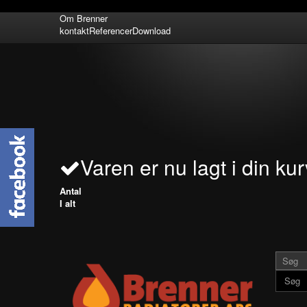
Om Brenner
kontakt
Referencer
Download
Varen er nu lagt i din kur
Antal
I alt
Søg