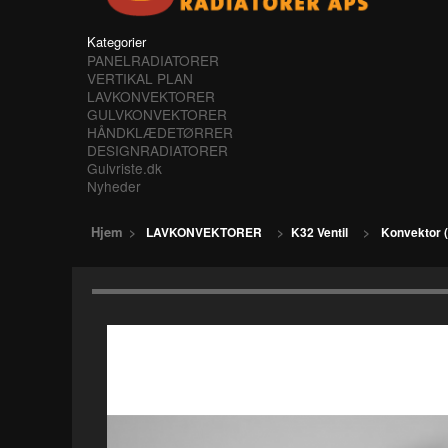
Kategorier
PANELRADIATORER
VERTIKAL PLAN
LAVKONVEKTORER
GULVKONVEKTORER
HÅNDKLÆDETØRRER
DESIGNRADIATORER
Gulvriste.dk
Nyheder
Hjem
>
LAVKONVEKTORER
>
K32 Ventil
>
Konvektor (