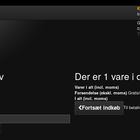
K
I
G
0
T
v
Der er 1 vare i 
Varer i alt (incl. moms)
Forsendelse (ekskl. moms)
Gratis
I alt (incl. moms)
Fortsæt indkøb
Til betali