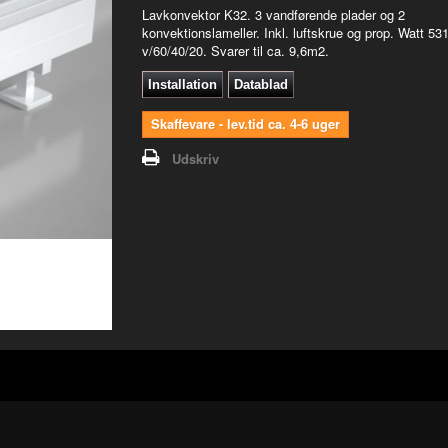
Lavkonvektor K32. 3 vandførende plader og 2
konvektionslameller. Inkl. luftskrue og prop. Watt 53
v/60/40/20. Svarer til ca. 9,6m2.
Installation
Datablad
"
Skaffevare - lev.tid ca. 4-6 uger
Udskriv