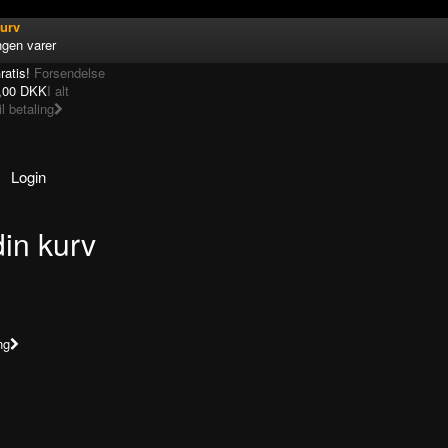
urv
ngen varer
ratis!
Forsendelse
,00 DKK
I alt
il betaling
Login
din kurv
!
ng