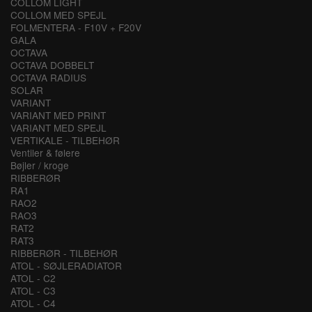
COLLOM LIGHT
COLLOM MED SPEJL
FOLMENTERA - F10V + F20V
GALA
OCTAVA
OCTAVA DOBBELT
OCTAVA RADIUS
SOLAR
VARIANT
VARIANT MED PRINT
VARIANT MED SPEJL
VERTIKALE - TILBEHØR
Ventiler & følere
Bøjler / kroge
RIBBERØR
RA1
RAO2
RAO3
RAT2
RAT3
RIBBERØR - TILBEHØR
ATOL - SØJLERADIATOR
ATOL - C2
ATOL - C3
ATOL - C4