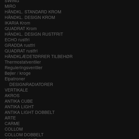
SWING
MIRO
HÅNDKL. STANDARD KROM
HÅNDKL. DESIGN KROM
IKARIA Krom
QUADRAT Krom
HÅNDKL. DESIGN RUSTFRIT
ECHO rustfri
GRADDA rustfri
QUADRAT rustfri
HÅNDKLÆDETØRRER TILBEHØR
Thermostatventiler
Reguleringsventiler
Bøjler / kroge
Elpatroner
DESIGNRADIATORER
VERTIKALE
AKROS
ANTIKA CUBE
ANTIKA LIGHT
ANTIKA LIGHT DOBBELT
ARTE
CARME
COLLOM
COLLOM DOBBELT