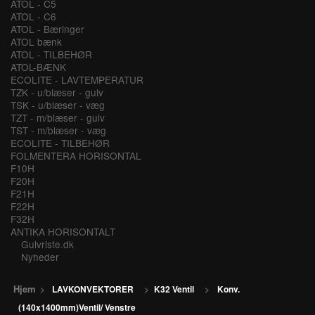
ATOL - C5
ATOL - C6
ATOL - Bæringer
ATOL bænk
ATOL - TILBEHØR
ATOL-BÆNK
ECOLITE - LAVTEMPERATUR
TZK - u/blæser - gulv
TSK - u/blæser - væg
TZT - m/blæser - gulv
TST - m/blæser - væg
ECOLITE - TILBEHØR
FOLMENTERA HORISONTAL
F10H
F20H
F21H
F22H
F32H
ANTIKA HORISONTALT
Gulvriste.dk
Nyheder
Hjem
>
LAVKONVEKTORER
>
K32 Ventil
>
Konv.
(140x1400mm)Ventil/ Venstre