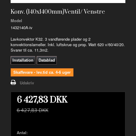
Konv. (140x1400mm)Ventil/ Venstre
Model
1432140A-iv
Lavkonvektor K32. 3 vandførende plader og 2
konvektionslameller. Inkl. luftskrue og prop. Watt 620 v/60/40/20.
Svarer til ca. 11,3m2.
Installation
Datablad
"
Skaffevare - lev.tid ca. 4-6 uger
Udskriv
6 427,83 DKK
6 427,83 DKK
Antal: