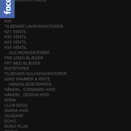
K21
K32
K43
K54
TILBEHØR LAVKONVEKTORER
K21 VENTIL
K32 VENTIL
K43 VENTIL
K54 VENTIL
GULVKONVEKTORER
FRK UDEN BLÆSER
FRT MED BLÆSER
RISTETYPER
TILBEHØR GULVKONVEKTORER
LØSE RAMMER & RISTE
HÅNDKLÆDETØRRER
HÅNDKL. STANDARD HVID
HÅNDKL. DESIGN HVID
ATRIA
CLUB EDGE
IKARIA HVID
QUADRAT
ECHO
KORO PLUS