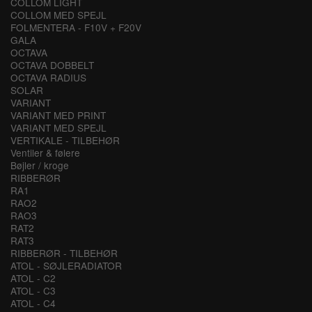
COLLOM LIGHT
COLLOM MED SPEJL
FOLMENTERA - F10V + F20V
GALA
OCTAVA
OCTAVA DOBBELT
OCTAVA RADIUS
SOLAR
VARIANT
VARIANT MED PRINT
VARIANT MED SPEJL
VERTIKALE - TILBEHØR
Ventiler & følere
Bøjler / kroge
RIBBERØR
RA1
RAO2
RAO3
RAT2
RAT3
RIBBERØR - TILBEHØR
ATOL - SØJLERADIATOR
ATOL - C2
ATOL - C3
ATOL - C4