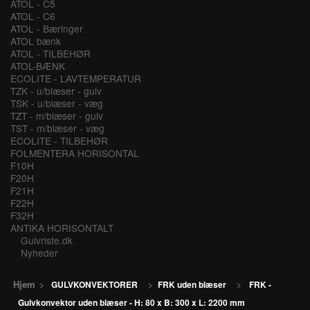
ATOL - C5
ATOL - C6
ATOL - Bæringer
ATOL bænk
ATOL - TILBEHØR
ATOL-BÆNK
ECOLITE - LAVTEMPERATUR
TZK - u/blæser - gulv
TSK - u/blæser - væg
TZT - m/blæser - gulv
TST - m/blæser - væg
ECOLITE - TILBEHØR
FOLMENTERA HORISONTAL
F10H
F20H
F21H
F22H
F32H
ANTIKA HORISONTALT
Gulvriste.dk
Nyheder
Hjem
>
GULVKONVEKTORER
>
FRK uden blæser
>
FRK -
Gulvkonvektor uden blæser - H: 80 x B: 300 x L: 2200 mm