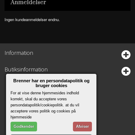
Anmeldelser
Ingen kundeanmeldelser endnu.
Information
Butiksinformation
Brenner har en persondatapolitik og
bruger cookies
For at vise denne hjemmesides indhold
korrekt, skal du acceptere vores
persondatapolitik/cookiepolitik. at du vil
acceptere vores politik og cookies på
hjemmeside
Godkender
Afviser